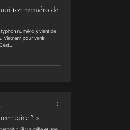
moi ton numéro de
e typhon numéro 5 vient de
 du Vietnam pour venir
est...
e
manitaire ? »
rçoit qu’il y a mille et une