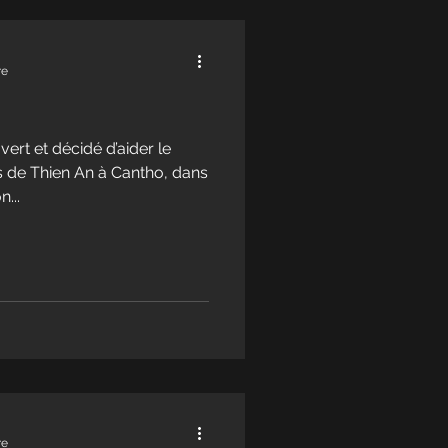
re
rt et décidé d’aider le
s de Thien An à Cantho, dans
...
re