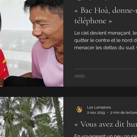
« Bac Hoà, donne-
téléphone »
Le ciel devient menaçant, l
quitter le centre et le nord
menacer les deltas du sud. C’
Les Lampions
2 nov. 2019
2 min de lectur
« Vous avez dit hu
En voyageant un peu on s’ape