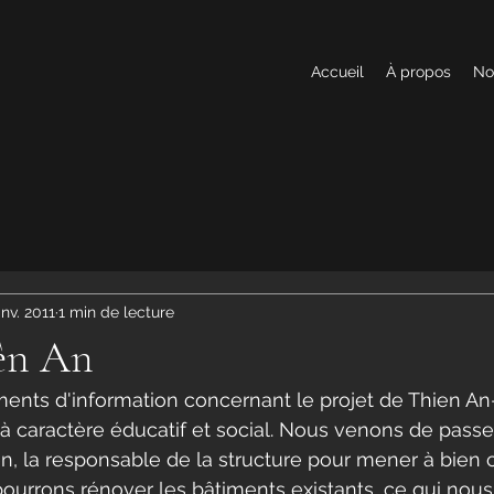
Accueil
À propos
No
anv. 2011
1 min de lecture
iên An
ments d'information concernant le projet de Thien An
 à caractère éducatif et social. Nous venons de passe
, la responsable de la structure pour mener à bien 
rrons rénover les bâtiments existants, ce qui nous 