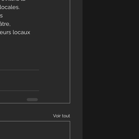
locales.
s 
tre, 
teurs locaux 
Voir tout