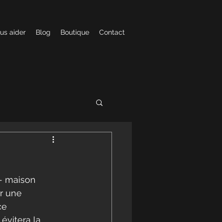
us aider
Blog
Boutique
Contact
- maison 
r une 
ce 
évitera la 