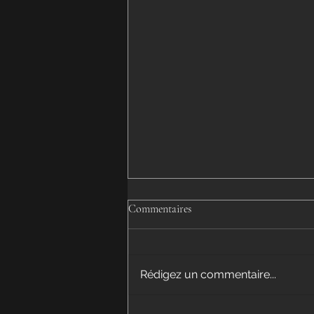
Commentaires
Rédigez un commentaire...
Il y a des moments...