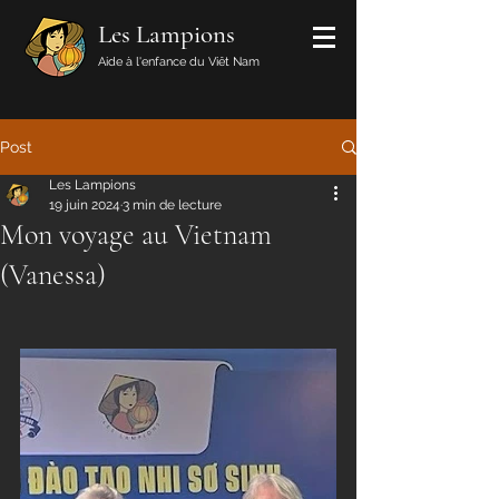
Les Lampions
Aide à l'enfance du Viêt Nam
Post
Les Lampions
19 juin 2024
3 min de lecture
Mon voyage au Vietnam
(Vanessa)