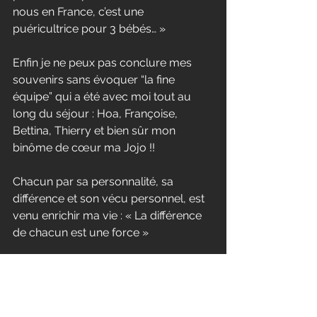
nous en France, c’est une 
puéricultrice pour 3 bébés… »
Enfin je ne peux pas conclure mes 
souvenirs sans évoquer “la fine 
équipe” qui a été avec moi tout au 
long du séjour : Hoa, Françoise, 
Bettina, Thierry et bien sûr mon 
binôme de cœur ma Jojo !!
Chacun par sa personnalité, sa 
différence et son vécu personnel, est 
venu enrichir ma vie : « La différence 
de chacun est une force »
Une pensée toute particulière à Hoa 
qui est un puit de connaissance, un 
musicien et chanteur exceptionnel et 