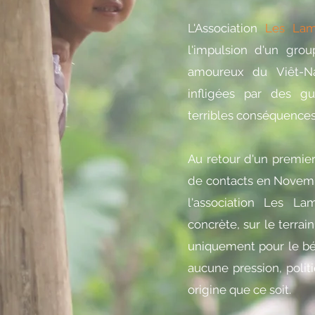
L'Association
Les Lam
l'impulsion d'un grou
amoureux du Viêt-Na
infligées par des gu
terribles conséquences 
Au retour d'un premier
de contacts en Novemb
l'association Les L
concrète, sur le terrai
uniquement pour le bén
aucune pression, poli
origine que ce soit.