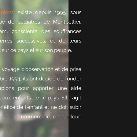
pions
existe depuis 1995, sous
pe de pédiatres de Montpellier,
m, conscients des souffrances
erres successives, et de leurs
sur ce pays et sur son peuple.
 voyage d'observation et de prise
re 1994, ils ont décidé de fonder
ampions pour apporter une aide
n, aux enfants de ce pays. Elle agit
éfice de l'enfant et ne doit subir
tique ou commerciale, de quelque