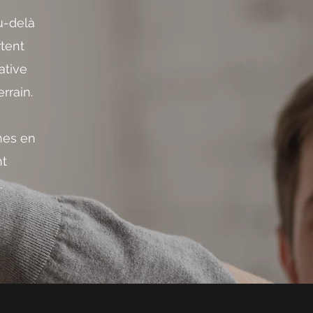
u-delà
tent
ative
rrain.
ines en
nt
.