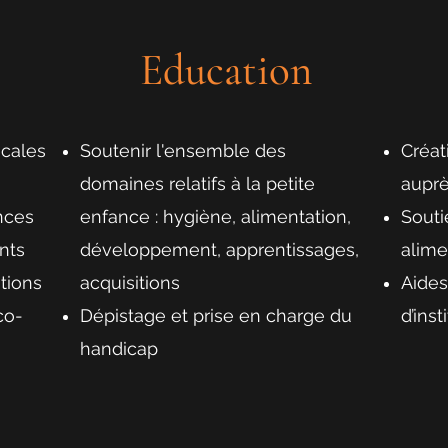
Education
cales
Soutenir l'ensemble des
Créat
domaines relatifs à la petite
auprè
nces
enfance : hygiène, alimentation,
Souti
nts
développement, apprentissages,
alime
tions
acquisitions
Aides
co-
Dépistage et prise en charge du
d’inst
handicap