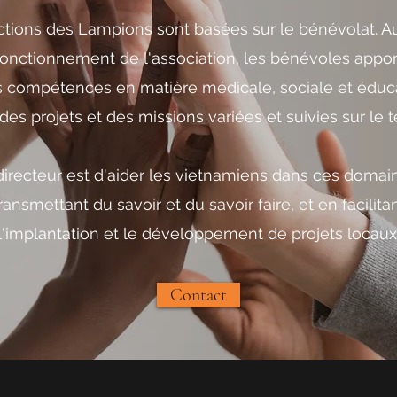
ctions des Lampions sont basées sur le bénévolat. A
fonctionnement de l'association, les bénévoles appor
s compétences en matière médicale, sociale et éduc
des projets et des missions variées et suivies sur le te
 directeur est d'aider les vietnamiens dans ces doma
ransmettant du savoir et du savoir faire, et en facilita
l'implantation et le développement de projets locaux
Contact