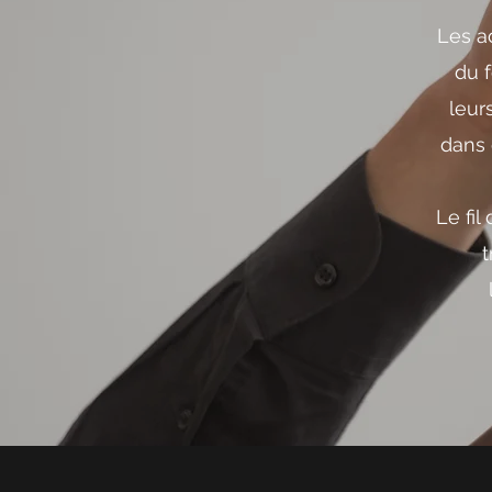
Les a
du 
leur
dans 
Le fil
t