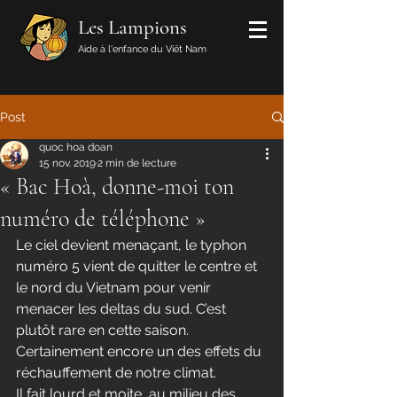
Les Lampions
Aide à l'enfance du Viêt Nam
Post
quoc hoa doan
15 nov. 2019
2 min de lecture
« Bac Hoà, donne-moi ton
numéro de téléphone »
Le ciel devient menaçant, le typhon 
numéro 5 vient de quitter le centre et 
le nord du Vietnam pour venir 
menacer les deltas du sud. C’est 
plutôt rare en cette saison. 
Certainement encore un des effets du 
réchauffement de notre climat.
Il fait lourd et moite, au milieu des 